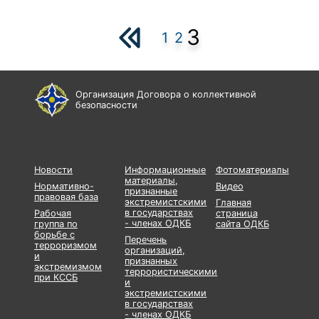
3
1
2
Организация Договора о коллективной
безопасности
Новости
Информационные
Фотоматериалы
материалы,
Нормативно-
Видео
признанные
правовая база
экстремистскими
Главная
в государствах
Рабочая
страница
- членах ОДКБ
группа по
сайта ОДКБ
борьбе с
Перечень
терроризмом
организаций,
и
признанных
экстремизмом
террористическими
при КССБ
и
экстремистскими
в государствах
- членах ОДКБ