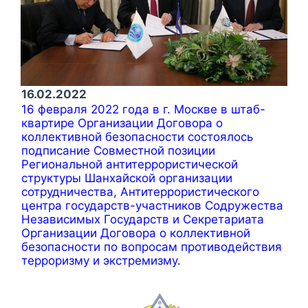
16.02.2022
16 февраля 2022 года в г. Москве в штаб-
квартире Организации Договора о
коллективной безопасности состоялось
подписание Совместной позиции
Региональной антитеррористической
структуры Шанхайской организации
сотрудничества, Антитеррористического
центра государств-участников Содружества
Независимых Государств и Секретариата
Организации Договора о коллективной
безопасности по вопросам противодействия
терроризму и экстремизму.