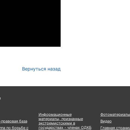
Вернуться назад
и
Информационные
Фотоматериал
материалы, признанные
правовая база
Видео
экстремистскими в
государствах - членах ОДКБ
ппа по борьбе с
Главная страни