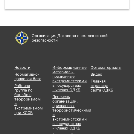
Организация Договора о коллективной
безопасности
Новости
Информационные
Фотоматериалы
материалы,
Нормативно-
Видео
признанные
правовая база
экстремистскими
Главная
в государствах
Рабочая
страница
- членах ОДКБ
группа по
сайта ОДКБ
борьбе с
Перечень
терроризмом
организаций,
и
признанных
экстремизмом
террористическими
при КССБ
и
экстремистскими
в государствах
- членах ОДКБ