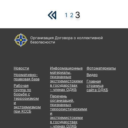
3
1
2
Организация Договора о коллективной
безопасности
Новости
Информационные
Фотоматериалы
материалы,
Нормативно-
Видео
признанные
правовая база
экстремистскими
Главная
в государствах
Рабочая
страница
- членах ОДКБ
группа по
сайта ОДКБ
борьбе с
Перечень
терроризмом
организаций,
и
признанных
экстремизмом
террористическими
при КССБ
и
экстремистскими
в государствах
- членах ОДКБ