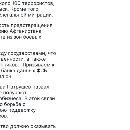
коло 100 террористов,
ск. Кроме того,
елегальной миграции.
ость предотвращения
рию Афганистана
тв из зон боевых
ду государствами, что
твенности, а также
пников. "Призываем к
 банка данных ФСБ
л он.
ва Патрушев назвал
е получают
бизнеса. В этой связи
о борьбе с
нюю поддержку
ров.
тво должно оказывать