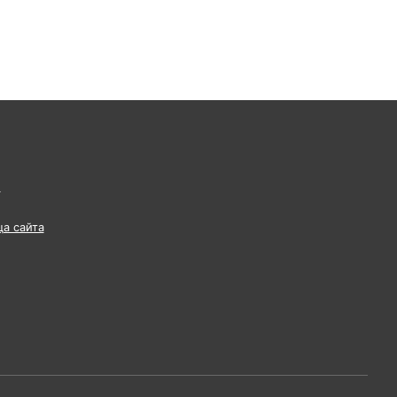
ы
ца сайта