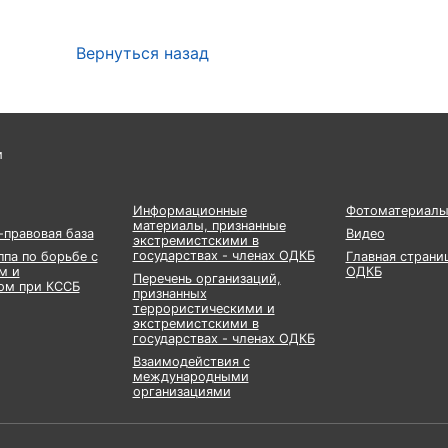
Вернуться назад
и
Информационные
Фотоматериал
материалы, признанные
правовая база
Видео
экстремистскими в
государствах - членах ОДКБ
ппа по борьбе с
Главная страни
м и
ОДКБ
Перечень организаций,
ом при КССБ
признанных
террористическими и
экстремистскими в
государствах - членах ОДКБ
Взаимодействия с
международными
организациями