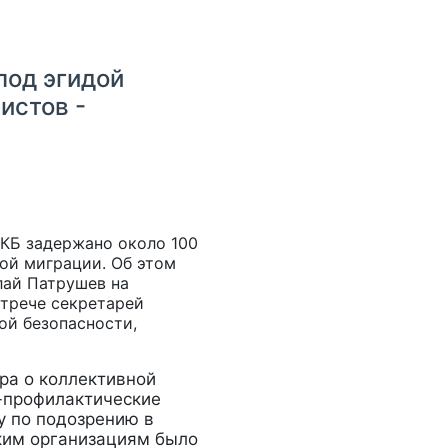
под эгидой
истов -
ДКБ задержано около 100
ой миграции. Об этом
лай Патрушев на
стрече секретарей
ой безопасности,
ра о коллективной
-профилактические
у по подозрению в
ким организациям было