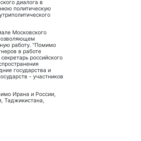
ского диалога в
ннюю политическую
утриполитического
иале Московского
 позволяющем
ную работу. "Помимо
тнеров в работе
 секретарь российского
спространения
дние государства и
осударств - участников
мимо Ирана и России,
и, Таджикистана,