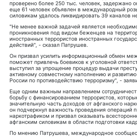
проверено более 250 тыс. человек, задержано о
еще 61 человек объявлен в международный розы
силовикам удалось ликвидировать 39 каналов н
"Не менее важной задачей является необходим
проникновения под видом беженцев на террито
иностранных террористов иностранных государс
действий", - сказал Патрушев.
Он призвал усилить информационный обмен меж
поможет привлечь боевиков к уголовной ответс
выступил за упрощение процедур выдачи престу
активному совместному наполнению и развитию
России по противодействию терроризму", - заяви
Еще одним важным направлением сотрудничест
борьбу с финансированием террористов, которы
значительную часть доходов от афганского нарко
он подчеркнул важность проведения операций п
наркотрафиком и призвал оказывать всесторон
афганским силовикам в области подготовки кад
По мнению Патрушева, международное сообщес