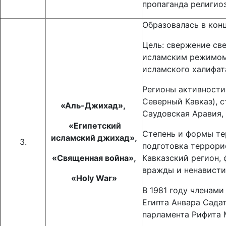
пропаганда религио
Образовалась в конц
Цель: свержение све
исламским режимом.
исламского халифат
Регионы активности
Северный Кавказ), с
«Аль-Джихад»,
Саудовская Аравия,
«Египетский
Степень и формы те
исламский джихад»,
3.
подготовка террорис
«Священная война»,
Кавказский регион,
вражды и ненависти
«Holy War»
В 1981 году членам
Египта Анвара Садат
парламента Рифита 