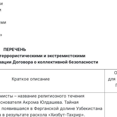
ти
и
ими
»
ПЕРЕЧЕНЬ
 террористическими и экстремистскими
изации Договора о коллективной безопасности
О
Краткое описание
для
мисты – название религиозного течения
основателя Акрома Юлдашева. Тайная
, появившаяся в Ферганской долине Узбекистана
в в результате раскола «Хизбут-Тахрир».