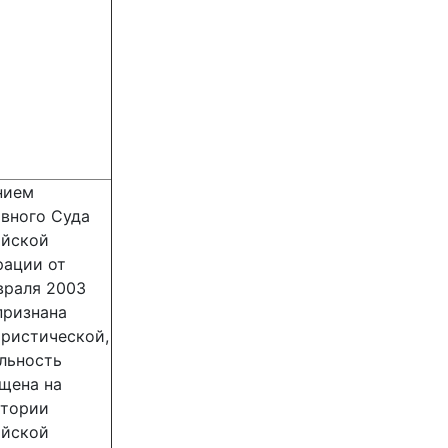
нием
вного Суда
ийской
рации от
враля 2003
признана
ристической,
льность
щена на
итории
ийской