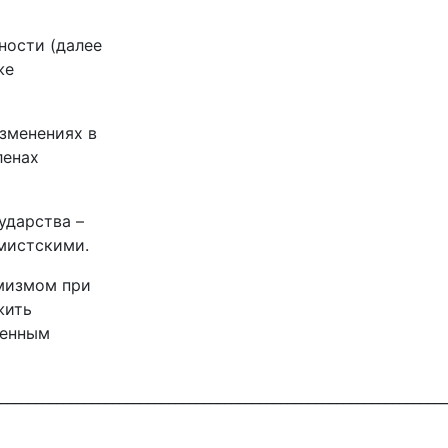
ности (далее
же
зменениях в
ленах
ударства –
мистскими.
емизмом при
жить
ленным
________________________________________________________________