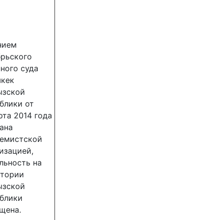
нием
рьского
ного суда
шкек
ызской
блики от
рта 2014 года
ана
ремистской
изацией,
льность на
итории
ызской
блики
щена.