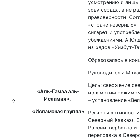
усмотрению и лишь 
зову сердца, а не 
правоверности. Согл
«стране неверных»,
сигарет и употребле
убеждениями, А.Юл
из рядов «Хизбут-Та
Образовалась в конц
Руководитель: Моха
Цель: свержение све
«Аль-Гамаа аль-
исламским режимом
Исламия»,
– установление «Ве
2.
«Исламская группа»
Регионы активности:
Северный Кавказ). 
России: вербовка и 
переправка в Север