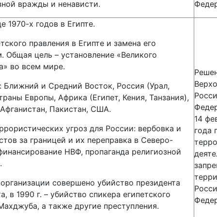
зной вражды и ненависти.
Федер
е 1970-х годов в Египте.
тского правления в Египте и замена его
 Общая цель – установление «Великого
а» во всем мире.
Реше
Верхо
: Ближний и Средний Восток, Россия (Урал,
Росс
траны Европы, Африка (Египет, Кения, Танзания),
Феде
 Афганистан, Пакистан, США.
14 фе
ррористических угроз для России: вербовка и
года 
тов за границей и их переправка в Северо-
терро
 финансирование НВФ, пропаганда религиозной
деяте
.
запре
терр
и организации совершено убийство президента
Росс
а, в 1990 г. – убийство спикера египетского
Федер
Махджуба, а также другие преступления.