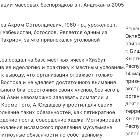
зации массовых беспорядков в г. Андижан в 2005
в Акром Сотволдиевич, 1960 г.р., уроженец г.
Реше
 Узбекистан, богослов. Является одним из
Октяб
Тахрир», за что привлекался уголовной
район
г. Би
Кырг
ев создал на базе местных ячеек «Хизбут-
Респу
ив ее идеологию и практику к местным условиям.
14 ма
 к выводу, что организация отражает только
призн
Востока и не уделяет достаточного внимания
экст
ного благосостояния своих членов, без чего в
орган
ой Азии невозможно завоевать симпатии и
деяте
 Кроме того, А.Юлдашев упростил для своих
терр
олнение таких обязанностей, как пятикратное
Кырг
людение поста, совершение хаджа. Мотивировал
Респу
тановления исламского правления мусульмане
запре
лигиозные обязанности по собственному