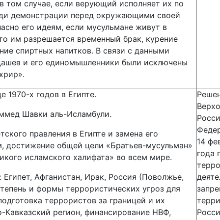
в том случае, если верующий исполняет их по
ради демонстрации перед окружающими своей
асно его идеям, если мусульмане живут в
 то им разрешается временный брак, курение
ние спиртных напитков. В связи с данными
дашев и его единомышленники были исключены
хрир».
е 1970-х годов в Египте.
Реше
Верхо
ммед Шавки аль-Исламбули.
Росс
Феде
тского правления в Египте и замена его
14 фе
, достижение общей цели «Братьев-мусульман»
года 
ликого исламского халифата» во всем мире.
терро
 Египет, Афганистан, Ирак, Россия (Поволжье,
деяте
Степень и формы террористических угроз для
запре
подготовка террористов за границей и их
терр
о-Кавказский регион, финансирование НВФ,
Росс