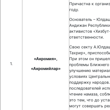
Причастна к органи
году.
Основатель – Юлдаше
Андижан Республики
активистов «Хизбут-
ответственности.
Свою секту А.Юлдаш
Тахрир», приспособ
«Акромия»,
При этом он пришел
1.
проблемы Ближнего 
«Акромийлар»
улучшению материаль
условиях Центральн
поддержку народов.
последователей исп
чтение намаза, соб
это тем, что до ус
могут совершать ре