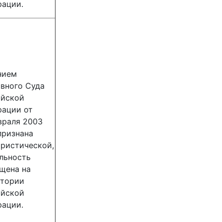
ации.
нием
вного Суда
ийской
рации от
враля 2003
признана
ристической,
льность
щена на
итории
ийской
ации.