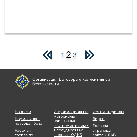
2
1
3
Организация Договора о коллективной
безопасности
Новости
Информационные
Фотоматериалы
материалы,
Нормативно-
Видео
признанные
правовая база
экстремистскими
Главная
в государствах
Рабочая
страница
- членах ОДКБ
группа по
сайта ОДКБ