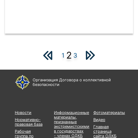
2
1
3
Организация Договора о коллективной
безопасности
Новости
Информационные
Фотоматериалы
материалы,
Нормативно-
Видео
признанные
правовая база
экстремистскими
Главная
в государствах
Рабочая
страница
- членах ОДКБ
группа по
сайта ОДКБ